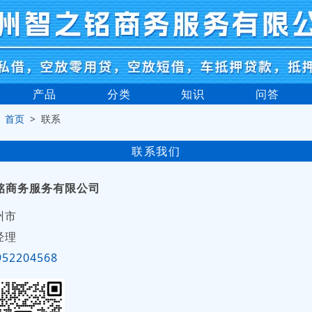
产品
分类
知识
问答
>
首页
> 联系
联系我们
铭商务服务有限公司
州市
经理
952204568