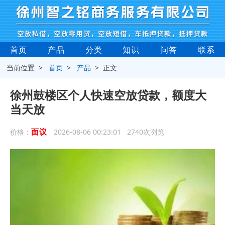
首页
产品
分类
知识
问答
联系
当前位置 >
首页
>
产品
> 正文
徐州鼓楼区个人快速空放贷款，额度大
当天放
面议
价格：
2026-08-06 00:23:01 2740次浏览