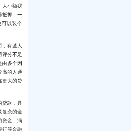
，大小额我
器抵押，一
也可以装个
而，有些人
用评分不足
是由多个因
分高的人通
临更大的贷
的贷款，具
及复杂的金
的资金，满
银行等金融