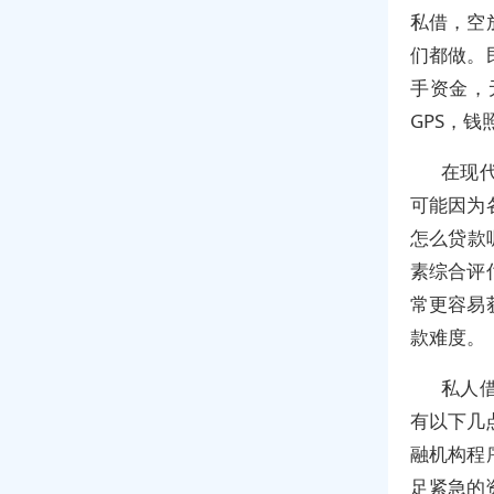
私借，空
们都做。
手资金，
GPS，
在现
可能因为
怎么贷款
素综合评
常更容易
款难度。
私人
有以下几
融机构程
足紧急的