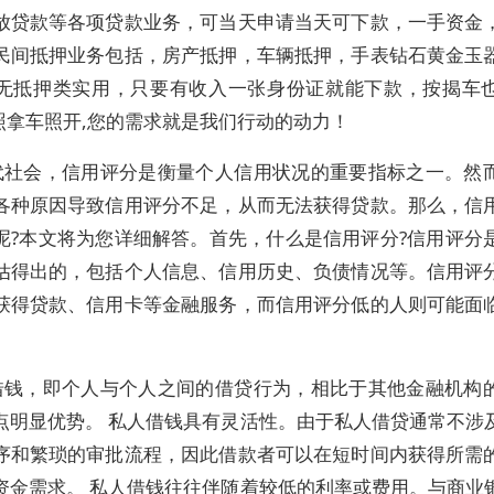
放贷款等各项贷款业务，可当天申请当天可下款，一手资金
民间抵押业务包括，房产抵押，车辆抵押，手表钻石黄金玉
无抵押类实用，只要有收入一张身份证就能下款，按揭车
钱照拿车照开,您的需求就是我们行动的动力！
代社会，信用评分是衡量个人信用状况的重要指标之一。然
各种原因导致信用评分不足，从而无法获得贷款。那么，信
呢?本文将为您详细解答。首先，什么是信用评分?信用评分
估得出的，包括个人信息、信用历史、负债情况等。信用评
获得贷款、信用卡等金融服务，而信用评分低的人则可能面
借钱，即个人与个人之间的借贷行为，相比于其他金融机构
点明显优势。 私人借钱具有灵活性。由于私人借贷通常不涉
序和繁琐的审批流程，因此借款者可以在短时间内获得所需
资金需求。 私人借钱往往伴随着较低的利率或费用。与商业