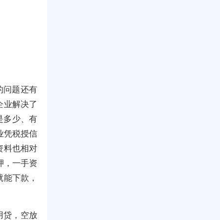
的问题还有
企业解决了
是多少、有
业凭税授信
资料也相对
押，一手资
就能下款，
用贷，空放